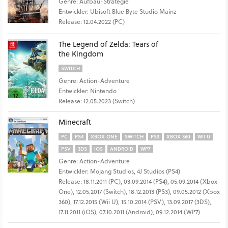
Genre: Aufbau-Strategie
Entwickler: Ubisoft Blue Byte Studio Mainz
Release: 12.04.2022 (PC)
The Legend of Zelda: Tears of
the Kingdom
SWITCH
Genre: Action-Adventure
Entwickler: Nintendo
Release: 12.05.2023 (Switch)
Minecraft
PC
PS4
XBOX ONE
SWITCH
PS3
XBOX 360
WII U
PSV
3DS
IOS
ANDROID
WP7
Genre: Action-Adventure
Entwickler: Mojang Studios, 4J Studios (PS4)
Release: 18.11.2011 (PC), 03.09.2014 (PS4), 05.09.2014 (Xbox
One), 12.05.2017 (Switch), 18.12.2013 (PS3), 09.05.2012 (Xbox
360), 17.12.2015 (Wii U), 15.10.2014 (PSV), 13.09.2017 (3DS),
17.11.2011 (iOS), 07.10.2011 (Android), 09.12.2014 (WP7)