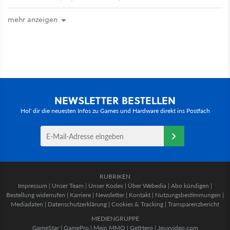
mehr anzeigen
NEWSLETTER BESTELLEN
Hol' dir die neuesten Infos zu Games und Hardware direkt ins Postfach
RUBRIKEN
Impressum
|
Unser Team
|
Unser Kodex
|
Über Webedia
|
Abo kündigen
|
Bestellung widerrufen
|
Karriere
|
Newsletter
|
Kontakt
|
Nutzungsbestimmungen
|
Mediadaten
|
Datenschutzerklärung
|
Cookies & Tracking
|
Transparenzbericht
MEDIENGRUPPE
GameStar
|
GamePro
|
Mein MMO
|
GetHero
|
Jeuxvideo.com