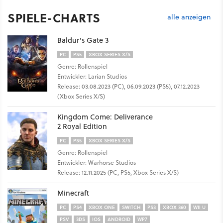
SPIELE-CHARTS
alle anzeigen
Baldur's Gate 3
PC
PS5
XBOX SERIES X/S
Genre: Rollenspiel
Entwickler: Larian Studios
Release: 03.08.2023 (PC), 06.09.2023 (PS5), 07.12.2023
(Xbox Series X/S)
Kingdom Come: Deliverance
2 Royal Edition
PC
PS5
XBOX SERIES X/S
Genre: Rollenspiel
Entwickler: Warhorse Studios
Release: 12.11.2025 (PC, PS5, Xbox Series X/S)
Minecraft
PC
PS4
XBOX ONE
SWITCH
PS3
XBOX 360
WII U
PSV
3DS
IOS
ANDROID
WP7