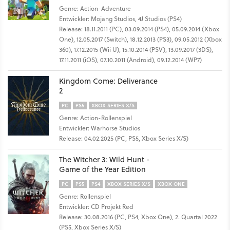
Genre: Action-Adventure
Entwickler: Mojang Studios, 4J Studios (PS4)
Release: 18.11.2011 (PC), 03.09.2014 (PS4), 05.09.2014 (Xbox
One), 12.05.2017 (Switch), 18.12.2013 (PS3), 09.05.2012 (Xbox
360), 17.12.2015 (Wii U), 15.10.2014 (PSV), 13.09.2017 (3DS),
17.11.2011 (iOS), 07.10.2011 (Android), 09.12.2014 (WP7)
Kingdom Come: Deliverance
2
PC
PS5
XBOX SERIES X/S
Genre: Action-Rollenspiel
Entwickler: Warhorse Studios
Release: 04.02.2025 (PC, PS5, Xbox Series X/S)
The Witcher 3: Wild Hunt -
Game of the Year Edition
PC
PS5
PS4
XBOX SERIES X/S
XBOX ONE
Genre: Rollenspiel
Entwickler: CD Projekt Red
Release: 30.08.2016 (PC, PS4, Xbox One), 2. Quartal 2022
(PS5, Xbox Series X/S)