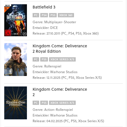
Battlefield 3
PC
PS4
PS3
XBOX 360
Genre: Multiplayer-Shooter
Entwickler: DICE
Release: 27.10.2011 (PC, PS4, PS3, Xbox 360)
Kingdom Come: Deliverance
2 Royal Edition
PC
PS5
XBOX SERIES X/S
Genre: Rollenspiel
Entwickler: Warhorse Studios
Release: 12.11.2025 (PC, PS5, Xbox Series X/S)
Kingdom Come: Deliverance
2
PC
PS5
XBOX SERIES X/S
Genre: Action-Rollenspiel
Entwickler: Warhorse Studios
Release: 04.02.2025 (PC, PS5, Xbox Series X/S)