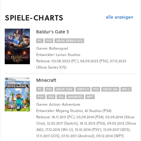
SPIELE-CHARTS
alle anzeigen
Baldur's Gate 3
PC
PS5
XBOX SERIES X/S
Genre: Rollenspiel
Entwickler: Larian Studios
Release: 03.08.2023 (PC), 06.09.2023 (PS5), 07.12.2023
(Xbox Series X/S)
Minecraft
PC
PS4
XBOX ONE
SWITCH
PS3
XBOX 360
WII U
PSV
3DS
IOS
ANDROID
WP7
Genre: Action-Adventure
Entwickler: Mojang Studios, 4J Studios (PS4)
Release: 18.11.2011 (PC), 03.09.2014 (PS4), 05.09.2014 (Xbox
One), 12.05.2017 (Switch), 18.12.2013 (PS3), 09.05.2012 (Xbox
360), 17.12.2015 (Wii U), 15.10.2014 (PSV), 13.09.2017 (3DS),
17.11.2011 (iOS), 07.10.2011 (Android), 09.12.2014 (WP7)