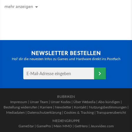
mehr anzeigen
NEWSLETTER BESTELLEN
Hol' dir die neuesten Infos zu Games und Hardware direkt ins Postfach
RUBRIKEN
Impressum
|
Unser Team
|
Unser Kodex
|
Über Webedia
|
Abo kündigen
|
Bestellung widerrufen
|
Karriere
|
Newsletter
|
Kontakt
|
Nutzungsbestimmungen
|
Mediadaten
|
Datenschutzerklärung
|
Cookies & Tracking
|
Transparenzbericht
MEDIENGRUPPE
GameStar
|
GamePro
|
Mein MMO
|
GetHero
|
Jeuxvideo.com