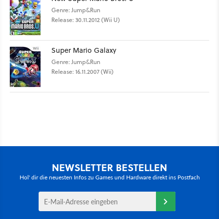
Genre: Jump&Run
Release: 30.11.2012 (Wii U)
Super Mario Galaxy
Genre: Jump&Run
Release: 16.11.2007 (Wii)
NEWSLETTER BESTELLEN
Hol' dir die neuesten Infos zu Games und Hardware direkt ins Postfach