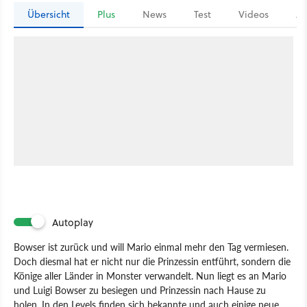
Übersicht
Plus
News
Test
Videos
Ar
Autoplay
Bowser ist zurück und will Mario einmal mehr den Tag vermiesen.
Doch diesmal hat er nicht nur die Prinzessin entführt, sondern die
Könige aller Länder in Monster verwandelt. Nun liegt es an Mario
und Luigi Bowser zu besiegen und Prinzessin nach Hause zu
holen. In den Levels finden sich bekannte und auch einige neue