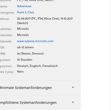
lattform:
Adventure
enre:
Point & Click
ntergenre:
20.04.2017 (PC, PS4, Xbox One), 19.10.2017
elease:
(Switch)
Microids
ublisher:
Microids
ntwickler:
www.syberia.microids.com
ebseite:
ab 12 Jahren
SK:
Ja (Steam, Denuvo)
DRM:
10 Stunden
pielzeit:
Deutsch, Englisch, Französisch
prachen:
Nein
ree 2 play:
Minimale Systemanforderungen
Empfohlene Systemanforderungen