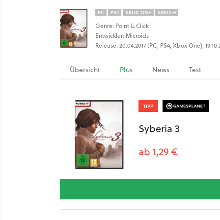
PC
PS4
XBOX ONE
SWITCH
Genre: Point & Click
Entwickler: Microids
Release: 20.04.2017 (PC, PS4, Xbox One), 19.10.
Übersicht
Plus
News
Test
TIPP
Syberia 3
ab 1,29 €