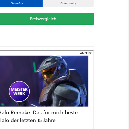
GameStar
Community
Preisvergleich