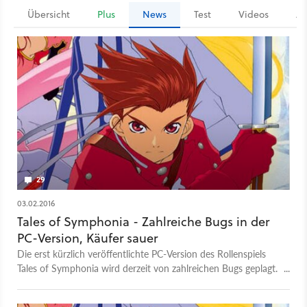
Übersicht
Plus
News
Test
Videos
Ar
29
03.02.2016
Tales of Symphonia - Zahlreiche Bugs in der
PC-Version, Käufer sauer
Die erst kürzlich veröffentlichte PC-Version des Rollenspiels
Tales of Symphonia wird derzeit von zahlreichen Bugs geplagt.
Die Käufer sind entsprechend sauer und machen ihrem
Unmut Luft,