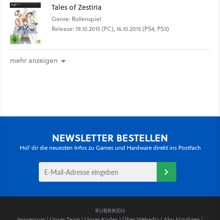
Tales of Zestiria
Genre: Rollenspiel
Release: 19.10.2015 (PC), 16.10.2015 (PS4, PS3)
mehr anzeigen
NEWSLETTER BESTELLEN
Hol' dir die neuesten Infos zu Games und Hardware direkt ins Postfach
RUBRIKEN
Impressum
|
Unser Team
|
Unser Kodex
|
Über Webedia
|
Abo kündigen
|