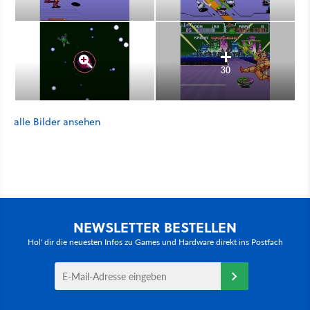
30
alle Bilder ansehen
NEWSLETTER BESTELLEN
Hol' dir die neuesten Infos zu Games und Hardware direkt ins Postfach