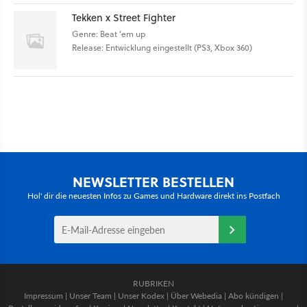
Tekken x Street Fighter
Genre: Beat ’em up
Release: Entwicklung eingestellt (PS3, Xbox 360)
NEWSLETTER BESTELLEN
Hol' dir die neuesten Infos zu Games und Hardware direkt ins Postfach
RUBRIKEN
Impressum
|
Unser Team
|
Unser Kodex
|
Über Webedia
|
Abo kündigen
|