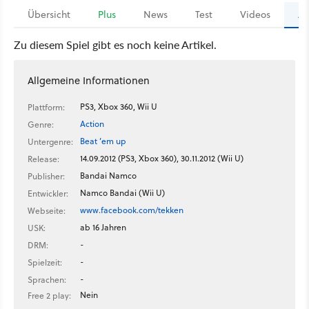
Übersicht
Plus
News
Test
Videos
Ar
Zu diesem Spiel gibt es noch keine Artikel.
Allgemeine Informationen
PS3, Xbox 360, Wii U
Plattform:
Action
Genre:
Beat ’em up
Untergenre:
14.09.2012 (PS3, Xbox 360), 30.11.2012 (Wii U)
Release:
Bandai Namco
Publisher:
Namco Bandai (Wii U)
Entwickler:
www.facebook.com/tekken
Webseite:
ab 16 Jahren
USK:
-
DRM:
-
Spielzeit:
-
Sprachen:
Nein
Free 2 play: