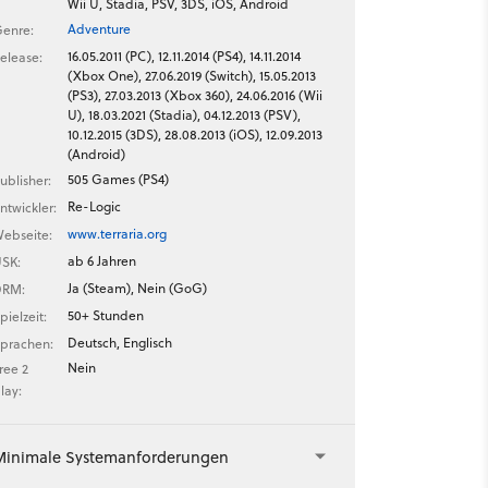
Wii U, Stadia, PSV, 3DS, iOS, Android
Adventure
enre:
16.05.2011 (PC), 12.11.2014 (PS4), 14.11.2014
elease:
(Xbox One), 27.06.2019 (Switch), 15.05.2013
(PS3), 27.03.2013 (Xbox 360), 24.06.2016 (Wii
U), 18.03.2021 (Stadia), 04.12.2013 (PSV),
10.12.2015 (3DS), 28.08.2013 (iOS), 12.09.2013
(Android)
505 Games (PS4)
ublisher:
Re-Logic
ntwickler:
www.terraria.org
ebseite:
ab 6 Jahren
SK:
Ja (Steam), Nein (GoG)
DRM:
50+ Stunden
pielzeit:
Deutsch, Englisch
prachen:
Nein
ree 2
lay:
Minimale Systemanforderungen