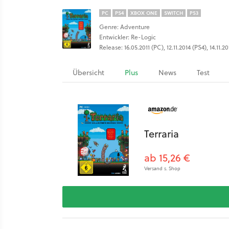
PC
PS4
XBOX ONE
SWITCH
PS3
Genre: Adventure
Entwickler: Re-Logic
Release: 16.05.2011 (PC), 12.11.2014 (PS4), 14.11.
Übersicht
Plus
News
Test
Terraria
ab 15,26 €
Versand s. Shop