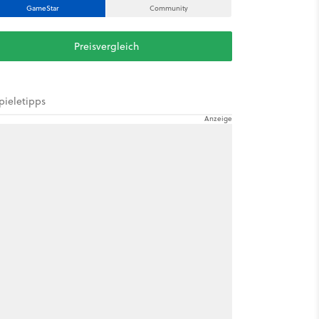
GameStar
Community
Preisvergleich
pieletipps