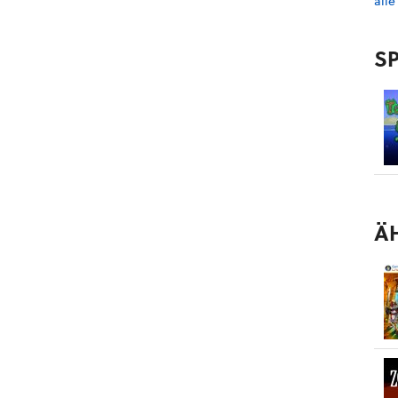
alle
SP
Ä