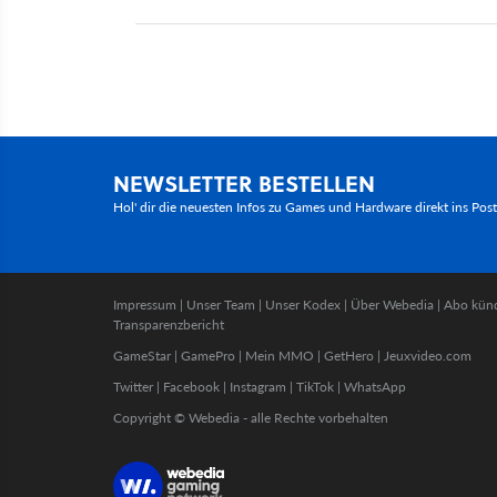
NEWSLETTER BESTELLEN
Hol' dir die neuesten Infos zu Games und Hardware direkt ins Pos
Impressum
|
Unser Team
|
Unser Kodex
|
Über Webedia
|
Abo kün
Transparenzbericht
GameStar
|
GamePro
|
Mein MMO
|
GetHero
|
Jeuxvideo.com
Twitter
|
Facebook
|
Instagram
|
TikTok
|
WhatsApp
Copyright © Webedia - alle Rechte vorbehalten