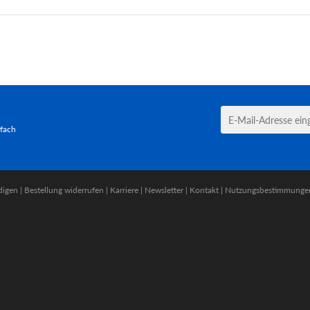
tfach
digen
|
Bestellung widerrufen
|
Karriere
|
Newsletter
|
Kontakt
|
Nutzungsbestimmunge