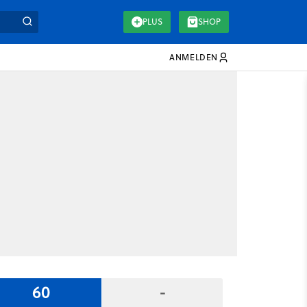
PLUS
SHOP
ANMELDEN
60
-