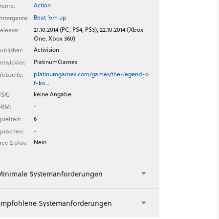
Action
enre:
Beat ’em up
ntergenre:
21.10.2014 (PC, PS4, PS3), 22.10.2014 (Xbox
elease:
One, Xbox 360)
Activision
ublisher:
PlatinumGames
ntwickler:
platinumgames.com/games/the-legend-o
ebseite:
f-ko…
keine Angabe
SK:
-
DRM:
6
pielzeit:
-
prachen:
Nein
ree 2 play:
Minimale Systemanforderungen
Empfohlene Systemanforderungen