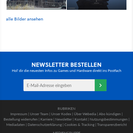
alle Bilder ansehen
NEWSLETTER BESTELLEN
Hol' dir die neuesten Infos zu Games und Hardware direkt ins Postfach
RUBRIKEN
Impressum
|
Unser Team
|
Unser Kodex
|
Über Webedia
|
Abo kündigen
|
Bestellung widerrufen
|
Karriere
|
Newsletter
|
Kontakt
|
Nutzungsbestimmungen
|
Mediadaten
|
Datenschutzerklärung
|
Cookies & Tracking
|
Transparenzbericht
MEDIENGRUPPE