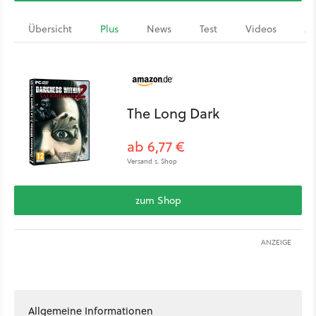
Übersicht
Plus
News
Test
Videos
Ar
The Long Dark
ab 6,77 €
Versand s. Shop
zum Shop
ANZEIGE
Allgemeine Informationen