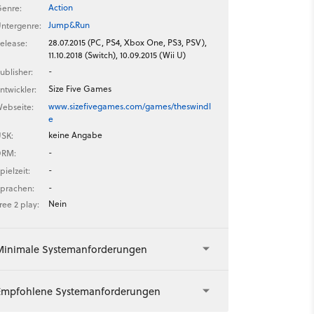
Action
enre:
Jump&Run
ntergenre:
28.07.2015 (PC, PS4, Xbox One, PS3, PSV),
elease:
11.10.2018 (Switch), 10.09.2015 (Wii U)
-
ublisher:
Size Five Games
ntwickler:
www.sizefivegames.com/games/theswindl
ebseite:
e
keine Angabe
SK:
-
DRM:
-
pielzeit:
-
prachen:
Nein
ree 2 play:
Minimale Systemanforderungen
Empfohlene Systemanforderungen