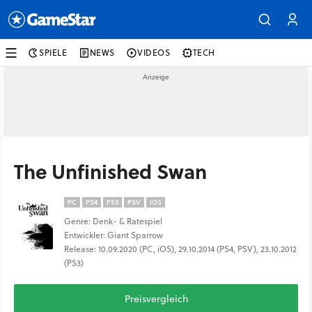
SPIELE
NEWS
VIDEOS
TECH
The Unfinished Swan
PC
PS4
PS3
PSV
IOS
Genre: Denk- & Ratespiel
Entwickler: Giant Sparrow
Release: 10.09.2020 (PC, iOS), 29.10.2014 (PS4, PSV), 23.10.2012
(PS3)
Preisvergleich