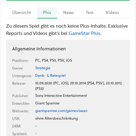
Übersicht
Plus
News
Test
Videos
Ar
Zu diesem Spiel gibt es noch keine Plus-Inhalte. Exklusive
Reports und Videos gibt's bei
GameStar Plus
.
Allgemeine Informationen
PC, PS4, PS3, PSV, iOS
Plattform:
Strategie
Genre:
Denk- & Ratespiel
Untergenre:
10.09.2020 (PC, iOS), 29.10.2014 (PS4, PSV), 23.10.2012
Release:
(PS3)
Sony Interactive Entertainment
Publisher:
Giant Sparrow
Entwickler:
giantsparrow.com/games/swan
Webseite:
ohne Altersbeschränkung
USK:
-
DRM:
-
Spielzeit: