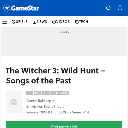
SPIELE
NEWS
VIDEOS
TECH
The Witcher 3: Wild Hunt –
Songs of the Past
PC
PS5
XBOX SERIES X/S
Genre: Rollenspiel
Entwickler: Fool's Theory
Release: 2027 (PC, PS5, Xbox Series X/S)
Preisvergleich