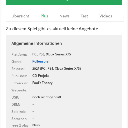
Übersicht
Plus
News
Test
Videos
Ar
Zu diesem Spiel gibt es aktuell keine Angebote.
Allgemeine Informationen
PC, PS5, Xbox Series X/S
Plattform:
Rollenspiel
Genre:
2027 (PC, PS5, Xbox Series X/S)
Release:
CD Projekt
Publisher:
Fool's Theory
Entwickler:
-
Webseite:
noch nicht geprüft
USK:
-
DRM:
-
Spielzeit:
-
Sprachen:
Nein
Free 2 play: