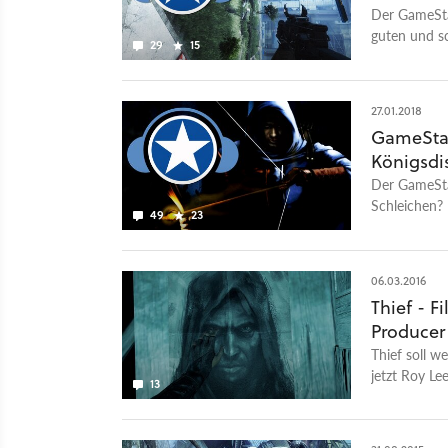
Der GameStar
guten und sc
29
15
Allgemeinen.
27.01.2018
GameStar
Königsdis
Der GameSta
Schleichen?
49
23
06.03.2016
Thief - 
Producer 
Thief soll w
jetzt Roy Le
13
verantwortli