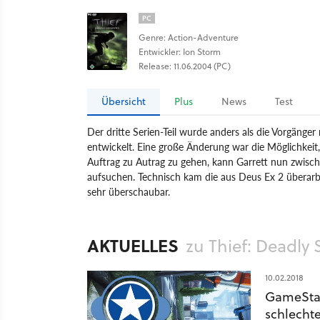
PC
Genre: Action-Adventure
Entwickler: Ion Storm
Release: 11.06.2004 (PC)
Übersicht
Plus
News
Test
Der dritte Serien-Teil wurde anders als die Vorgänge
entwickelt. Eine große Änderung war die Möglichkeit,
Auftrag zu Autrag zu gehen, kann Garrett nun zwisch
aufsuchen. Technisch kam die aus Deus Ex 2 überarbe
sehr überschaubar.
Spiel
PC
Action
Action-Adventure
Eidos Inter
AKTUELLES
zu Thief: Deadly
10.02.2018
GameStar
schlechte