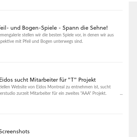
Pfeil- und Bogen-Spiele - Spann die Sehne!
emengalerie stellen wir die besten Spiele vor, in denen wir aus
pektive mit Pfeil und Bogen unterwegs sind.
 Eidos sucht Mitarbeiter für "T" Projekt
ziellen Website von Eidos Montreal zu entnehmen ist, sucht
erstudio zurzeit Mitarbeiter für ein zweites "AAA" Projekt.
heren Spekulationen gibt hierbei der Hinweis der Entwickler
l mit dem Buchstaben "T" beginnt.
 Screenshots