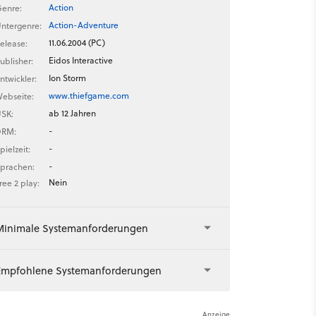
Action
enre:
Action-Adventure
ntergenre:
11.06.2004 (PC)
elease:
Eidos Interactive
ublisher:
Ion Storm
ntwickler:
www.thiefgame.com
ebseite:
ab 12 Jahren
SK:
-
DRM:
-
pielzeit:
-
prachen:
Nein
ree 2 play:
Minimale Systemanforderungen
Empfohlene Systemanforderungen