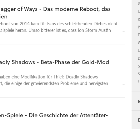
G
 Dagger of Ways - Das moderne Reboot, das
U
ien
R
eboot von 2014 kam für Fans des schleichenden Diebes nicht
P
nalspiele heran. Umso bitterer ist es, dass Ion Storm Austin
E
eitung von dem Dishonored-Erfinder Harvey Smith 2004
W
an einem Reboot gearbeitet haben, das allerdings noch im
eingestellt wurde.
U
eadly Shadows - Beta-Phase der Gold-Mod
S
S
haben eine Modifikation für Thief: Deadly Shadows
F
, die einige der gravierendsten Probleme und nervigsten
004 veröffentlichten Schleich-Action-Spiels ausmerzt. Weitere
len nachgereicht werden.
n-Spiele - Die Geschichte der Attentäter-