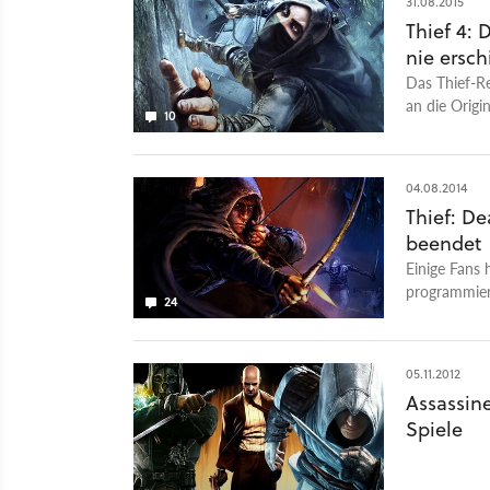
31.08.2015
Thief 4:
nie ersch
Das Thief-R
an die Origi
10
unter der L
tatsächlich 
selben Jahr 
04.08.2014
Thief: D
beendet
Einige Fans 
programmiert
24
Fehler des 2
Features sol
05.11.2012
Assassine
Spiele