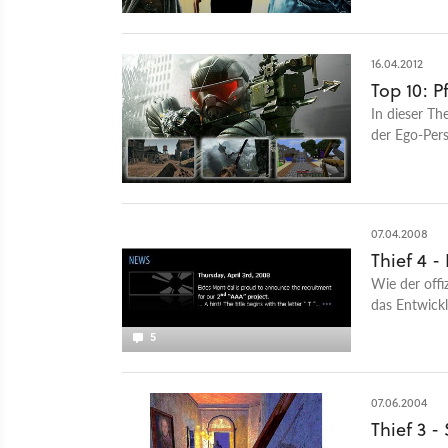
16.04.2012
Top 10: 
In dieser Th
der Ego-Pers
07.04.2008
Thief 4 -
Wie der offi
das Entwickl
Anlass zu nä
5
das der Tite
07.06.2004
Thief 3 -