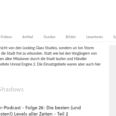
Videos
Artikel
Guides
Bilder
Lesertests
S
r nicht von den Looking Glass Studios, sondern un Ion Storm
 die Stadt frei zu erkunden. Statt wie bei den Vorgängern von
en allen Missionen durch die Stadt laufen und Händler
itete Unreal Engine 2. Die Einsatzgebiete waren aber auch hier
active
Ion Storm
Thief: Deadly Shadows
 Shadows
-Podcast - Folge 26: Die besten (und
sten!) Levels aller Zeiten - Teil 2