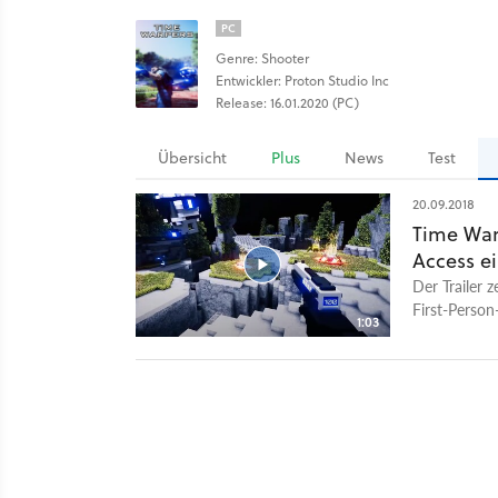
PC
Genre: Shooter
Entwickler: Proton Studio Inc
Release: 16.01.2020 (PC)
Übersicht
Plus
News
Test
20.09.2018
Time War
Access e
Der Trailer 
First-Person
1:03
Einzelspiele
selbst mit »