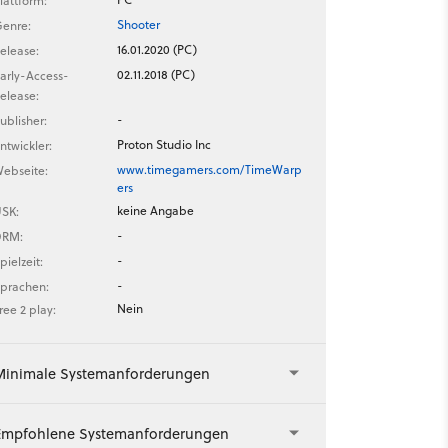
lattform:
Shooter
enre:
16.01.2020 (PC)
elease:
02.11.2018 (PC)
arly-Access-
elease:
-
ublisher:
Proton Studio Inc
ntwickler:
www.timegamers.com/TimeWarp
ebseite:
ers
keine Angabe
SK:
-
DRM:
-
pielzeit:
-
prachen:
Nein
ree 2 play:
Minimale Systemanforderungen
Empfohlene Systemanforderungen