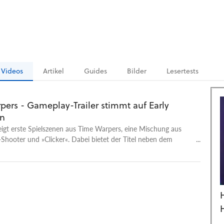
Videos
Artikel
Guides
Bilder
Lesertests
pers - Gameplay-Trailer stimmt auf Early
in
zeigt erste Spielszenen aus Time Warpers, eine Mischung aus
-Shooter und »Clicker«. Dabei bietet der Titel neben dem
r-Modus auch Multiplayer-Optionen und lässt sich wahlweise
Permadeath« spielen.