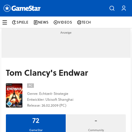
SPIELE
NEWS
VIDEOS
TECH
Tom Clancy's Endwar
PC
Genre: Echtzeit-Strategie
Entwickler: Ubisoft Shanghai
Release: 26.02.2009 (PC)
72
-
GameStar
Community