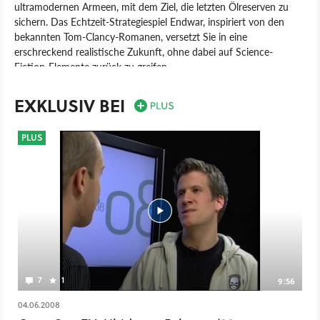
ultramodernen Armeen, mit dem Ziel, die letzten Ölreserven zu
sichern. Das Echtzeit-Strategiespiel Endwar, inspiriert von den
bekannten Tom-Clancy-Romanen, versetzt Sie in eine
erschreckend realistische Zukunft, ohne dabei auf Science-
Fiction-Elemente zurück zu greifen.
Spiel
PC
Echtzeit-Strategie
Strategie
Ubisoft
EXKLUSIV BEI
Ubisoft Shanghai
Tom Clancy's Endwar
PLUS
7
1
9:56
04.06.2008