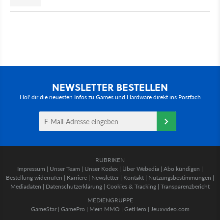
NEWSLETTER BESTELLEN
Hol' dir die neuesten Infos zu Games und Hardware direkt ins Postfach
RUBRIKEN
Impressum
|
Unser Team
|
Unser Kodex
|
Über Webedia
|
Abo kündigen
|
Bestellung widerrufen
|
Karriere
|
Newsletter
|
Kontakt
|
Nutzungsbestimmungen
|
Mediadaten
|
Datenschutzerklärung
|
Cookies & Tracking
|
Transparenzbericht
MEDIENGRUPPE
GameStar
|
GamePro
|
Mein MMO
|
GetHero
|
Jeuxvideo.com