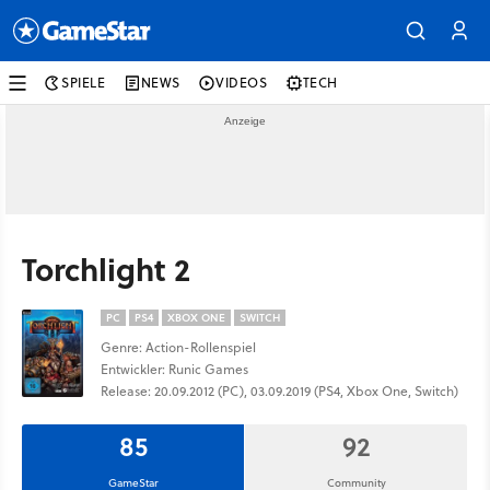
SPIELE
NEWS
VIDEOS
TECH
Torchlight 2
PC
PS4
XBOX ONE
SWITCH
Genre: Action-Rollenspiel
Entwickler: Runic Games
Release: 20.09.2012 (PC), 03.09.2019 (PS4, Xbox One, Switch)
85
92
GameStar
Community