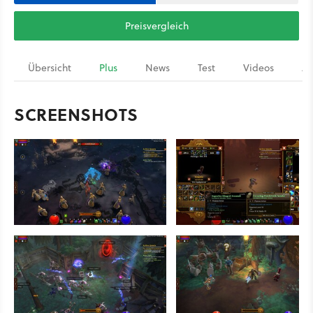
Preisvergleich
Übersicht
Plus
News
Test
Videos
Ar
SCREENSHOTS