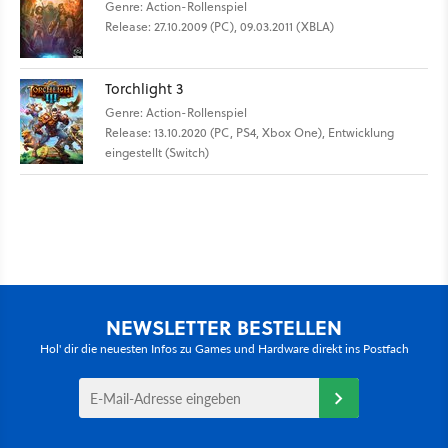
Genre: Action-Rollenspiel
Release: 27.10.2009 (PC), 09.03.2011 (XBLA)
Torchlight 3
Genre: Action-Rollenspiel
Release: 13.10.2020 (PC, PS4, Xbox One), Entwicklung
eingestellt (Switch)
NEWSLETTER BESTELLEN
Hol' dir die neuesten Infos zu Games und Hardware direkt ins Postfach