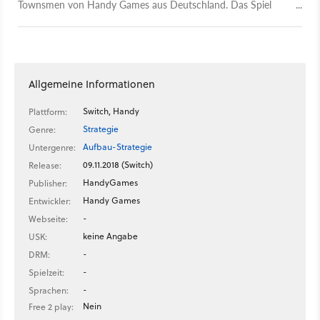
Townsmen von Handy Games aus Deutschland. Das Spiel
erscheint am 30. November exklusiv für den PC und soll in
erster Linie Fans der Anno- und Siedler-Reihe ansprechen.
Allgemeine Informationen
Switch, Handy
Plattform:
Strategie
Genre:
Aufbau-Strategie
Untergenre:
09.11.2018 (Switch)
Release:
HandyGames
Publisher:
Handy Games
Entwickler:
-
Webseite:
keine Angabe
USK:
-
DRM:
-
Spielzeit:
-
Sprachen:
Nein
Free 2 play: