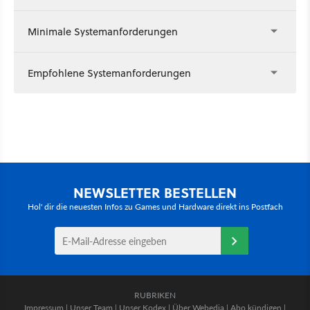
Minimale Systemanforderungen
Empfohlene Systemanforderungen
NEWSLETTER BESTELLEN
Hol' dir die neuesten Infos zu Games und Hardware direkt ins Postfach
RUBRIKEN
Impressum
|
Unser Team
|
Unser Kodex
|
Über Webedia
|
Abo kündigen
|