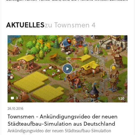
Spiel
Handy
Mobile
Strategie
HandyGames
Handy Games
Townsmen 4
AKTUELLES
zu Townsmen 4
3
1:20
26.10.2016
Townsmen - Ankündigungsvideo der neuen
Städteaufbau-Simulation aus Deutschland
Ankündigungsvideo der neuen Städteaufbau-Simulation