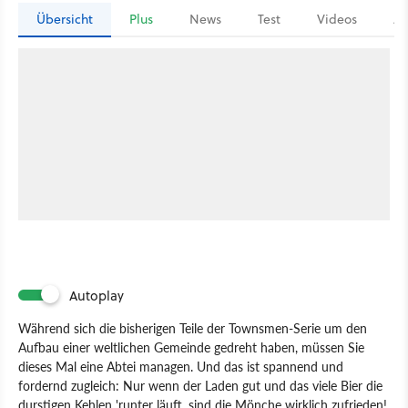
Übersicht
Plus
News
Test
Videos
Ar
Autoplay
Während sich die bisherigen Teile der Townsmen-Serie um den
Aufbau einer weltlichen Gemeinde gedreht haben, müssen Sie
dieses Mal eine Abtei managen. Und das ist spannend und
fordernd zugleich: Nur wenn der Laden gut und das viele Bier die
durstigen Kehlen 'runter läuft, sind die Mönche wirklich zufrieden!