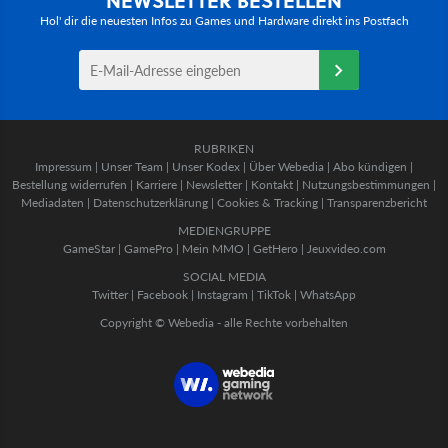
Hol' dir die neuesten Infos zu Games und Hardware direkt ins Postfach
RUBRIKEN
Impressum
|
Unser Team
|
Unser Kodex
|
Über Webedia
|
Abo kündigen
|
Bestellung widerrufen
|
Karriere
|
Newsletter
|
Kontakt
|
Nutzungsbestimmungen
|
Mediadaten
|
Datenschutzerklärung
|
Cookies & Tracking
|
Transparenzbericht
MEDIENGRUPPE
GameStar
|
GamePro
|
Mein MMO
|
GetHero
|
Jeuxvideo.com
SOCIAL MEDIA
Twitter
|
Facebook
|
Instagram
|
TikTok
|
WhatsApp
Copyright © Webedia - alle Rechte vorbehalten