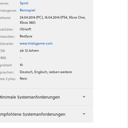
Sport
enre:
Rennspiel
ntergenre:
24.04.2014 (PC), 16.04.2014 (PS4, Xbox One,
elease:
Xbox 360)
Ubisoft
ublisher:
Redlynx
ntwickler:
www.trialsgame.com
ebseite:
ab 12 Jahren
SK:
-
DRM:
10
pielzeit:
Deutsch, Englisch, sieben weitere
prachen:
Nein
ree 2 play:
Minimale Systemanforderungen
Empfohlene Systemanforderungen