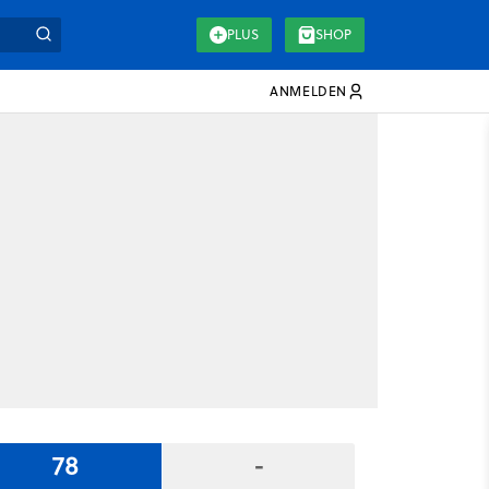
PLUS
SHOP
ANMELDEN
78
-