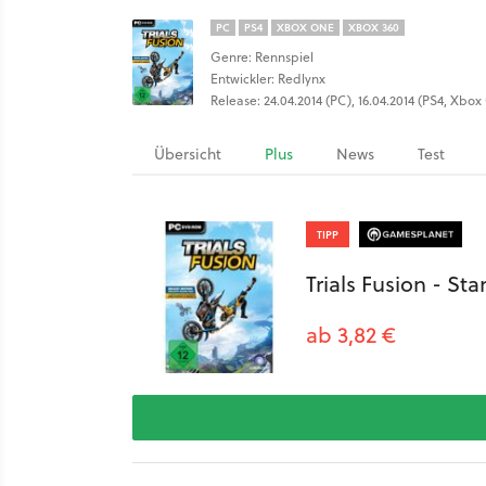
PC
PS4
XBOX ONE
XBOX 360
Genre: Rennspiel
Entwickler: Redlynx
Release: 24.04.2014 (PC), 16.04.2014 (PS4, Xbo
Übersicht
Plus
News
Test
TIPP
Trials Fusion - St
ab 3,82 €