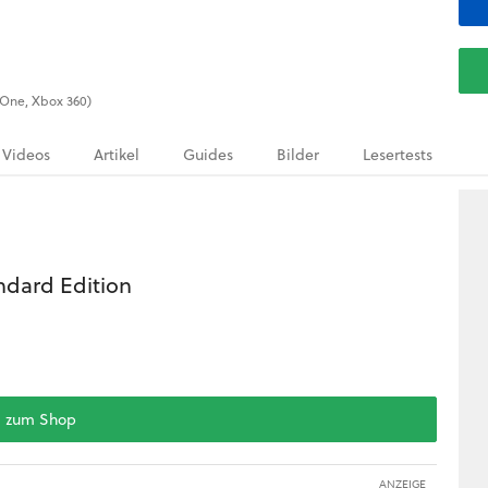
x One, Xbox 360)
Videos
Artikel
Guides
Bilder
Lesertests
andard Edition
zum Shop
ANZEIGE