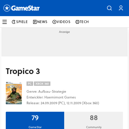
SPIELE
NEWS
VIDEOS
TECH
Tropico 3
PC
XBOX 360
Genre: Aufbau-Strategie
Entwickler: Haemimont Games
Release: 24.09.2009 (PC), 12.11.2009 (Xbox 360)
79
88
GameStar
Community