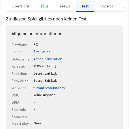
Übersicht
Plus
News
Test
Videos
Ar
Zu diesem Spiel gibt es noch keinen Test.
Allgemeine Informationen
PC
Plattform:
Simulation
Genre:
Action-Simulation
Untergenre:
21.05.2014 (PC)
Release:
Secret Exit Ltd.
Publisher:
Secret Exit Ltd.
Entwickler:
turbodismount.com
Webseite:
keine Angabe
USK:
-
DRM:
-
Spielzeit:
-
Sprachen:
Nein
Free 2 play: