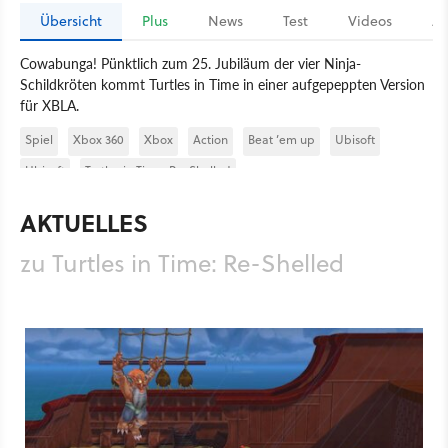
Übersicht
Plus
News
Test
Videos
Ar
Cowabunga! Pünktlich zum 25. Jubiläum der vier Ninja-
Schildkröten kommt Turtles in Time in einer aufgepeppten Version
für XBLA.
Spiel
Xbox 360
Xbox
Action
Beat ’em up
Ubisoft
Ubisoft
Turtles in Time: Re-Shelled
AKTUELLES
zu Turtles in Time: Re-Shelled