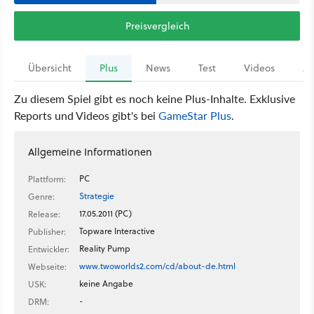
Preisvergleich
Übersicht
Plus
News
Test
Videos
Ar
Zu diesem Spiel gibt es noch keine Plus-Inhalte. Exklusive
Reports und Videos gibt's bei
GameStar Plus
.
Allgemeine Informationen
PC
Plattform:
Strategie
Genre:
17.05.2011 (PC)
Release:
Topware Interactive
Publisher:
Reality Pump
Entwickler:
www.twoworlds2.com/cd/about-de.html
Webseite:
keine Angabe
USK:
-
DRM: