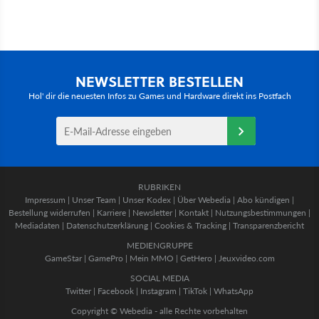
NEWSLETTER BESTELLEN
Hol' dir die neuesten Infos zu Games und Hardware direkt ins Postfach
RUBRIKEN
Impressum
|
Unser Team
|
Unser Kodex
|
Über Webedia
|
Abo kündigen
|
Bestellung widerrufen
|
Karriere
|
Newsletter
|
Kontakt
|
Nutzungsbestimmungen
|
Mediadaten
|
Datenschutzerklärung
|
Cookies & Tracking
|
Transparenzbericht
MEDIENGRUPPE
GameStar
|
GamePro
|
Mein MMO
|
GetHero
|
Jeuxvideo.com
SOCIAL MEDIA
Twitter
|
Facebook
|
Instagram
|
TikTok
|
WhatsApp
Copyright © Webedia - alle Rechte vorbehalten