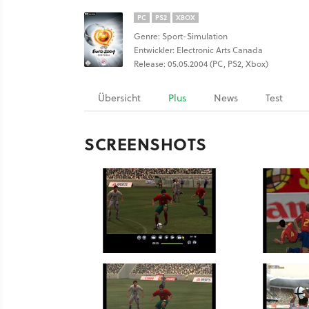
PC
PS2
XBOX
Genre: Sport-Simulation
Entwickler: Electronic Arts Canada
Release: 05.05.2004 (PC, PS2, Xbox)
Übersicht
Plus
News
Test
SCREENSHOTS