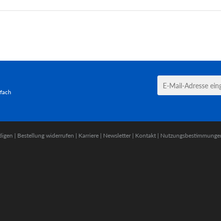
tfach
digen
|
Bestellung widerrufen
|
Karriere
|
Newsletter
|
Kontakt
|
Nutzungsbestimmunge