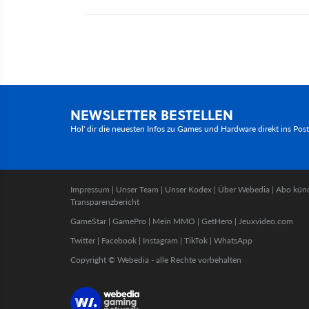
NEWSLETTER BESTELLEN
Hol' dir die neuesten Infos zu Games und Hardware direkt ins Pos
Impressum
|
Unser Team
|
Unser Kodex
|
Über Webedia
|
Abo kün
Transparenzbericht
GameStar
|
GamePro
|
Mein MMO
|
GetHero
|
Jeuxvideo.com
Twitter
|
Facebook
|
Instagram
|
TikTok
|
WhatsApp
Copyright © Webedia - alle Rechte vorbehalten