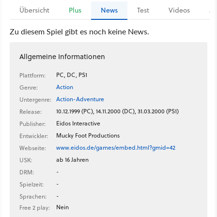
Übersicht
Plus
News
Test
Videos
Ar
Zu diesem Spiel gibt es noch keine News.
Allgemeine Informationen
PC, DC, PS1
Plattform:
Action
Genre:
Action-Adventure
Untergenre:
10.12.1999 (PC), 14.11.2000 (DC), 31.03.2000 (PS1)
Release:
Eidos Interactive
Publisher:
Mucky Foot Productions
Entwickler:
www.eidos.de/games/embed.html?gmid=42
Webseite:
ab 16 Jahren
USK:
-
DRM:
-
Spielzeit:
-
Sprachen:
Nein
Free 2 play: