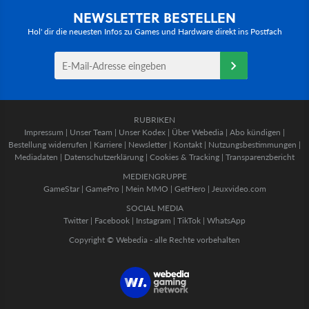
NEWSLETTER BESTELLEN
Hol' dir die neuesten Infos zu Games und Hardware direkt ins Postfach
RUBRIKEN
Impressum
|
Unser Team
|
Unser Kodex
|
Über Webedia
|
Abo kündigen
|
Bestellung widerrufen
|
Karriere
|
Newsletter
|
Kontakt
|
Nutzungsbestimmungen
|
Mediadaten
|
Datenschutzerklärung
|
Cookies & Tracking
|
Transparenzbericht
MEDIENGRUPPE
GameStar
|
GamePro
|
Mein MMO
|
GetHero
|
Jeuxvideo.com
SOCIAL MEDIA
Twitter
|
Facebook
|
Instagram
|
TikTok
|
WhatsApp
Copyright © Webedia - alle Rechte vorbehalten