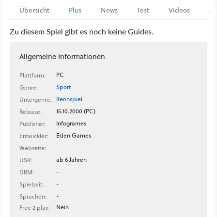
Übersicht
Plus
News
Test
Videos
Ar
Zu diesem Spiel gibt es noch keine Guides.
Allgemeine Informationen
PC
Plattform:
Sport
Genre:
Rennspiel
Untergenre:
15.10.2000 (PC)
Release:
Infogrames
Publisher:
Eden Games
Entwickler:
-
Webseite:
ab 6 Jahren
USK:
-
DRM:
-
Spielzeit:
-
Sprachen:
Nein
Free 2 play: