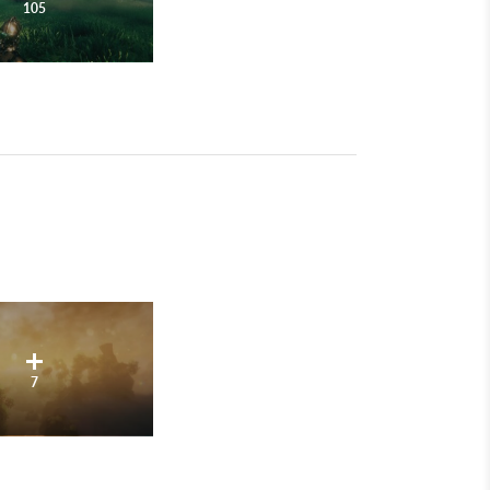
105
7