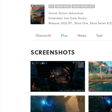
PC
XBOX ONE
XBOX SERIES X/S
Genre: Action-Adventure
Entwickler: Iron Gate Studio
Release: 2025 (PC, Xbox One, Xbox Series X/S
Übersicht
Plus
News
Test
SCREENSHOTS