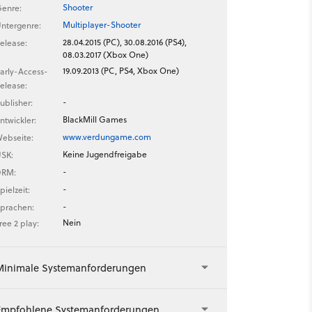
Shooter
enre:
Multiplayer-Shooter
ntergenre:
28.04.2015 (PC), 30.08.2016 (PS4),
elease:
08.03.2017 (Xbox One)
19.09.2013 (PC, PS4, Xbox One)
arly-Access-
elease:
-
ublisher:
BlackMill Games
ntwickler:
www.verdungame.com
ebseite:
Keine Jugendfreigabe
SK:
-
DRM:
-
pielzeit:
-
prachen:
Nein
ree 2 play:
Minimale Systemanforderungen
Empfohlene Systemanforderungen