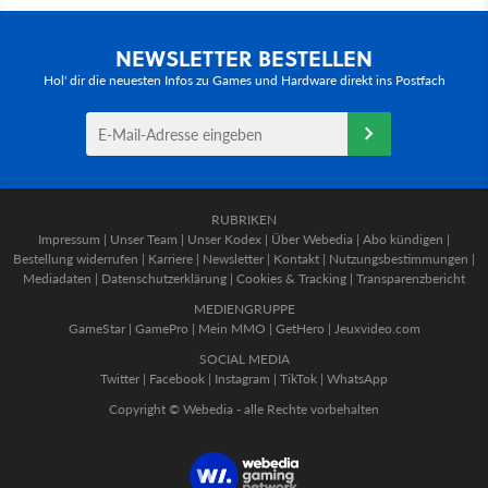
NEWSLETTER BESTELLEN
Hol' dir die neuesten Infos zu Games und Hardware direkt ins Postfach
RUBRIKEN
Impressum
|
Unser Team
|
Unser Kodex
|
Über Webedia
|
Abo kündigen
|
Bestellung widerrufen
|
Karriere
|
Newsletter
|
Kontakt
|
Nutzungsbestimmungen
|
Mediadaten
|
Datenschutzerklärung
|
Cookies & Tracking
|
Transparenzbericht
MEDIENGRUPPE
GameStar
|
GamePro
|
Mein MMO
|
GetHero
|
Jeuxvideo.com
SOCIAL MEDIA
Twitter
|
Facebook
|
Instagram
|
TikTok
|
WhatsApp
Copyright © Webedia - alle Rechte vorbehalten