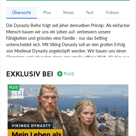
Übersicht
Plus
News
Test
Videos
Ar
Die Dynasty-Reihe folgt seit jeher demselben Prinzip: Als einfacher
Mensch bauen wir uns ein Leben auf, verbessern unsere
Fähigkeiten und gründen eine Familie - nur das Setting
unterscheidet sich. Mit Viking Dynasty soll an den großen Erfolg
von Medieval Dynasty angeknüpft werden. Wir bauen uns einen
Charakter und erkunden dann eine große offene Welt, die hier aus
einer Vielzahl an Inseln besteht. Völlig neu für die Reihe ist die
Bootsfahrt. Außerdem soll die Götterwelt der Wikinger eine
EXKLUSIV BEI
größere Rolle spiele als in früheren Ablegern der Survival- und
Rollenspiel-Serie.
PLUS
Vikings Dynasty
PC
Action-Adventure
Rollenspiel
Toplitz Productions
Kids With Sticks
Spiel