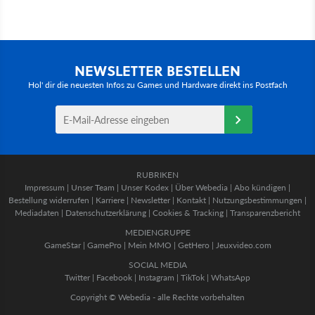
NEWSLETTER BESTELLEN
Hol' dir die neuesten Infos zu Games und Hardware direkt ins Postfach
RUBRIKEN
Impressum
|
Unser Team
|
Unser Kodex
|
Über Webedia
|
Abo kündigen
|
Bestellung widerrufen
|
Karriere
|
Newsletter
|
Kontakt
|
Nutzungsbestimmungen
|
Mediadaten
|
Datenschutzerklärung
|
Cookies & Tracking
|
Transparenzbericht
MEDIENGRUPPE
GameStar
|
GamePro
|
Mein MMO
|
GetHero
|
Jeuxvideo.com
SOCIAL MEDIA
Twitter
|
Facebook
|
Instagram
|
TikTok
|
WhatsApp
Copyright © Webedia - alle Rechte vorbehalten