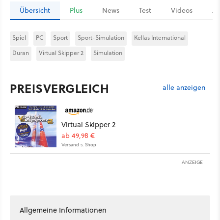
Übersicht
Plus
News
Test
Videos
Ar
Spiel
PC
Sport
Sport-Simulation
Kellas International
Duran
Virtual Skipper 2
Simulation
PREISVERGLEICH
alle anzeigen
Virtual Skipper 2
ab 49,98 €
Versand s. Shop
ANZEIGE
Allgemeine Informationen