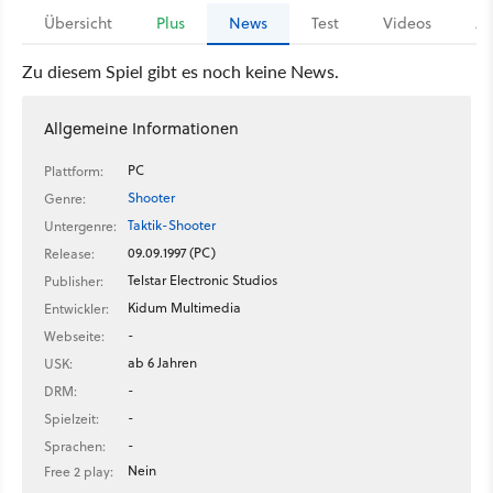
Übersicht
Plus
News
Test
Videos
Ar
Zu diesem Spiel gibt es noch keine News.
Allgemeine Informationen
PC
Plattform:
Shooter
Genre:
Taktik-Shooter
Untergenre:
09.09.1997 (PC)
Release:
Telstar Electronic Studios
Publisher:
Kidum Multimedia
Entwickler:
-
Webseite:
ab 6 Jahren
USK:
-
DRM:
-
Spielzeit:
-
Sprachen:
Nein
Free 2 play: