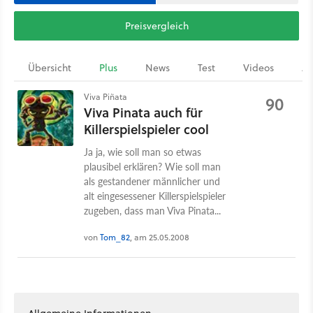
Preisvergleich
Übersicht
Plus
News
Test
Videos
Ar
Viva Piñata
90
Viva Pinata auch für
Killerspielspieler cool
Ja ja, wie soll man so etwas
plausibel erklären? Wie soll man
als gestandener männlicher und
alt eingesessener Killerspielspieler
zugeben, dass man Viva Pinata...
von
Tom_82
, am 25.05.2008