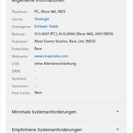
Allgemeine Informationen
PC, Xbox 360, NDS
Plattform:
Strategie
Genre:
Echtzeit-Taktik
Untergenre:
13.11.2007 (PC), 01.12.2006 (Xbox 360), 2007 (NDS)
Release:
Xbox Game Studios, Rare, Ltd. (NDS)
Publisher:
Rare
Entwickler:
www.vivapinata.com
Webseite:
ohne Altersbeschränkung
USK:
-
DRM:
-
Spielzeit:
-
Sprachen:
Nein
Free 2 play:
Minimale Systemanforderungen
Empfohlene Systemanforderungen