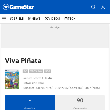
SPIELE
NEWS
VIDEOS
TECH
Viva Piñata
PC
XBOX 360
NDS
Genre: Echtzeit-Taktik
Entwickler: Rare
Release: 13.11.2007 (PC), 01.12.2006 (Xbox 360), 2007 (NDS)
-
90
GameStar
Community