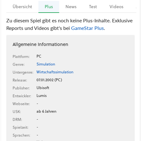
Übersicht
Plus
News
Test
Videos
Ar
Zu diesem Spiel gibt es noch keine Plus-Inhalte. Exklusive
Reports und Videos gibt's bei
GameStar Plus
.
Allgemeine Informationen
PC
Plattform:
Simulation
Genre:
Wirtschaftssimulation
Untergenre:
07.01.2002 (PC)
Release:
Ubisoft
Publisher:
Lumis
Entwickler:
-
Webseite:
ab 6 Jahren
USK:
-
DRM:
-
Spielzeit:
-
Sprachen: