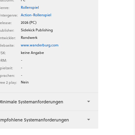
lattform:
Rollenspiel
enre:
Action-Rollenspiel
ntergenre:
2026 (PC)
elease:
Sidekick Publishing
ublisher:
Randwerk
ntwickler:
www.wanderburg.com
ebseite:
keine Angabe
SK:
-
DRM:
-
pielzeit:
-
prachen:
Nein
ree 2 play:
Minimale Systemanforderungen
Empfohlene Systemanforderungen