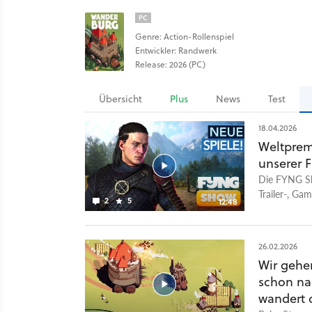
PC
Genre: Action-Rollenspiel
Entwickler: Randwerk
Release: 2026 (PC)
Übersicht
Plus
News
Test
18.04.2026
Weltprem
unserer 
Die FYNG Sh
Trailer-, Ga
2
5
12:48
wir euch liv
was der Game
kommen jetzt
26.02.2026
Jahr haben w
Wir gehe
Fall vorbei u
schon na
über FYNG C
Sale! 00:00
wandert d
40k: Dawn o