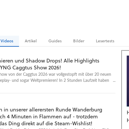
Videos
Artikel
Guides
Bilder
Lesertests
ieren und Shadow Drops! Alle Highlights
FYNG Caggtus Show 2026!
ow von der Caggtus 2026 war vollgestopft mit über 20 neuen
meplay- und sogar Weltpremieren! In 2 Stunden Laufzeit haben
e am Freitag Abend von der Caggtus in Leipzig viel vorgestellt,
Star Community so richtig gut gefallen dürfte. Und hier
 alle Highlights für euch noch einmal im Überblick. Dieses
ir sogar einen ganz eigenen Steam Sale! Schaut da auf jeden
n in unserer allerersten Runde Wanderburg
nd schaut gerne live im Steam mit! Hier findet ihr alle Infos
ch 4 Minuten in Flammen auf - trotzdem
aggtus 2026! Hier geht's zu unserer Steam Seite und dem
 Intro 00:37 Corsair Cove 01:35 Tropico 7 02:08 Warhammer
as Ding direkt auf die Steam-Wishlist!
f War 4, Rogue Trader & Dark Heresy 03:27 Die Gilde -