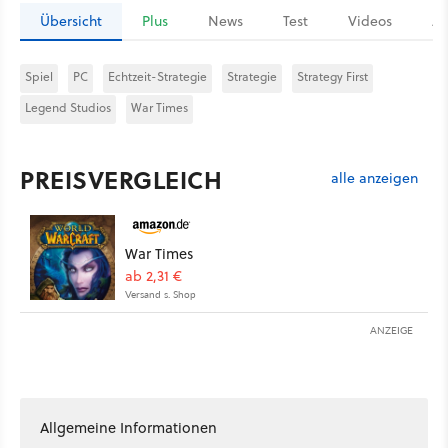
Übersicht
Plus
News
Test
Videos
Ar
Spiel
PC
Echtzeit-Strategie
Strategie
Strategy First
Legend Studios
War Times
PREISVERGLEICH
alle anzeigen
War Times
ab 2,31 €
Versand s. Shop
ANZEIGE
Allgemeine Informationen