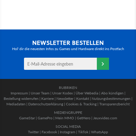
NEWSLETTER BESTELLEN
Hol' dir die neuesten Infos zu Games und Hardware direkt ins Postfach
RUBRIKEN
Impressum
|
Unser Team
|
Unser Kodex
|
Über Webedia
|
Abo kündigen
|
Bestellung widerrufen
|
Karriere
|
Newsletter
|
Kontakt
|
Nutzungsbestimmungen
|
Mediadaten
|
Datenschutzerklärung
|
Cookies & Tracking
|
Transparenzbericht
MEDIENGRUPPE
GameStar
|
GamePro
|
Mein MMO
|
GetHero
|
Jeuxvideo.com
SOCIAL MEDIA
Twitter
|
Facebook
|
Instagram
|
TikTok
|
WhatsApp