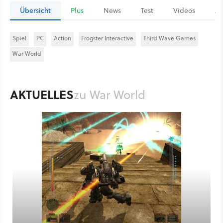
Übersicht
Plus
News
Test
Videos
Ar
Spiel
PC
Action
Frogster Interactive
Third Wave Games
War World
AKTUELLES
zu War World