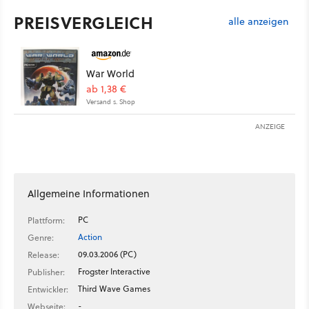
PREISVERGLEICH
alle anzeigen
War World
ab 1,38 €
Versand s. Shop
ANZEIGE
Allgemeine Informationen
PC
Plattform:
Action
Genre:
09.03.2006 (PC)
Release:
Frogster Interactive
Publisher:
Third Wave Games
Entwickler:
-
Webseite: