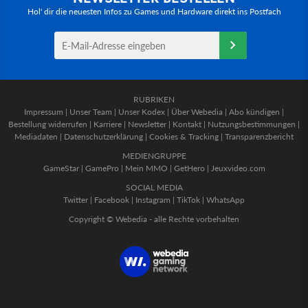
Hol' dir die neuesten Infos zu Games und Hardware direkt ins Postfach
RUBRIKEN
Impressum
|
Unser Team
|
Unser Kodex
|
Über Webedia
|
Abo kündigen
|
Bestellung widerrufen
|
Karriere
|
Newsletter
|
Kontakt
|
Nutzungsbestimmungen
|
Mediadaten
|
Datenschutzerklärung
|
Cookies & Tracking
|
Transparenzbericht
MEDIENGRUPPE
GameStar
|
GamePro
|
Mein MMO
|
GetHero
|
Jeuxvideo.com
SOCIAL MEDIA
Twitter
|
Facebook
|
Instagram
|
TikTok
|
WhatsApp
Copyright © Webedia - alle Rechte vorbehalten