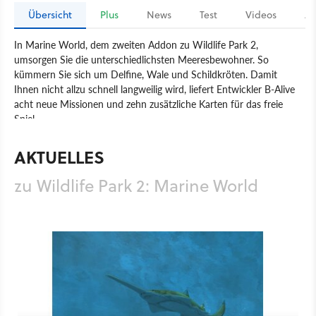
Übersicht
Plus
News
Test
Videos
Ar
In Marine World, dem zweiten Addon zu Wildlife Park 2,
umsorgen Sie die unterschiedlichsten Meeresbewohner. So
kümmern Sie sich um Delfine, Wale und Schildkröten. Damit
Ihnen nicht allzu schnell langweilig wird, liefert Entwickler B-Alive
acht neue Missionen und zehn zusätzliche Karten für das freie
Spiel.
Spiel
PC
Aufbau-Strategie
Strategie
Deep Silver
AKTUELLES
B-Alive
Wildlife Park 2: Marine World
zu Wildlife Park 2: Marine World