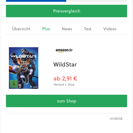
Preisvergleich
Übersicht
Plus
News
Test
Videos
Ar
WildStar
ab 2,91 €
Versand s. Shop
zum Shop
ANZEIGE