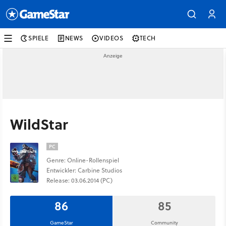
SPIELE
NEWS
VIDEOS
TECH
WildStar
PC
Genre: Online-Rollenspiel
Entwickler: Carbine Studios
Release: 03.06.2014 (PC)
86
85
GameStar
Community