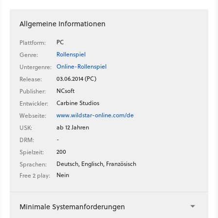
Allgemeine Informationen
PC
Plattform:
Rollenspiel
Genre:
Online-Rollenspiel
Untergenre:
03.06.2014 (PC)
Release:
NCsoft
Publisher:
Carbine Studios
Entwickler:
www.wildstar-online.com/de
Webseite:
ab 12 Jahren
USK:
-
DRM:
200
Spielzeit:
Deutsch, Englisch, Französisch
Sprachen:
Nein
Free 2 play:
Minimale Systemanforderungen