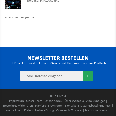
Release: 14.10.2007 (PC)
mehr anzeigen
NEWSLETTER BESTELLEN
Hol' dir die neuesten Infos zu Games und Hardware direkt ins Postfach
RUBRIKEN
Impressum
|
Unser Team
|
Unser Kodex
|
Über Webedia
|
Abo kündigen
|
Bestellung widerrufen
|
Karriere
|
Newsletter
|
Kontakt
|
Nutzungsbestimmungen
|
Mediadaten
|
Datenschutzerklärung
|
Cookies & Tracking
|
Transparenzbericht