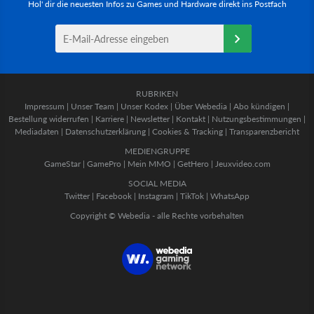
Hol' dir die neuesten Infos zu Games und Hardware direkt ins Postfach
RUBRIKEN
Impressum
|
Unser Team
|
Unser Kodex
|
Über Webedia
|
Abo kündigen
|
Bestellung widerrufen
|
Karriere
|
Newsletter
|
Kontakt
|
Nutzungsbestimmungen
|
Mediadaten
|
Datenschutzerklärung
|
Cookies & Tracking
|
Transparenzbericht
MEDIENGRUPPE
GameStar
|
GamePro
|
Mein MMO
|
GetHero
|
Jeuxvideo.com
SOCIAL MEDIA
Twitter
|
Facebook
|
Instagram
|
TikTok
|
WhatsApp
Copyright © Webedia - alle Rechte vorbehalten