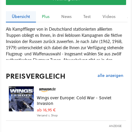
Übersicht
Plus
News
Test
Videos
Ar
Als Kampfflieger von in Deutschland stationierten alliierten
Truppen obliegt es Ihnen, in drei lieblosen Kampagnen die fiktive
Invasion der Russen zurück zuwerfen. Je nach Jahr (1962, 1968,
1979) unterscheidet sich dabei die Ihnen zur Verfügung stehende
Flugzeug- und Waffenauswahl - insgesamt wählen Sie aus zwölf
authentischen Flugzeug-Typen. Abwechslung gibt es in den
Einsätzen dennoch wenig. Eine fehlende Story und triste
Landschaftsgrafiken vermiesen die Einsätze zudem.
PREISVERGLEICH
alle anzeigen
Spiel
PC
Action
Action-Simulation
Empire Interactive
Third Wire Productions
Wings over Europe: Cold War - Soviet
Wings over Europe: Cold War - Soviet Invasion
Simulation
Invasion
ab 16,95 €
Versand s. Shop
ANZEIGE