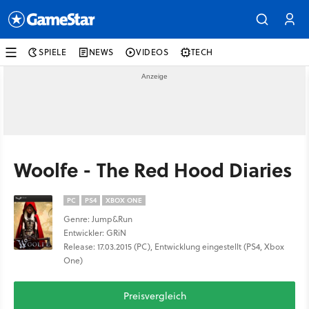
SPIELE
NEWS
VIDEOS
TECH
Woolfe - The Red Hood Diaries
PC
PS4
XBOX ONE
Genre: Jump&Run
Entwickler: GRiN
Release: 17.03.2015 (PC), Entwicklung eingestellt (PS4, Xbox
One)
Preisvergleich