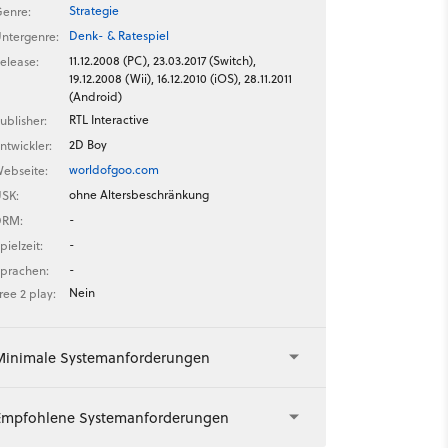
Strategie
enre:
Denk- & Ratespiel
ntergenre:
11.12.2008 (PC), 23.03.2017 (Switch),
elease:
19.12.2008 (Wii), 16.12.2010 (iOS), 28.11.2011
(Android)
RTL Interactive
ublisher:
2D Boy
ntwickler:
worldofgoo.com
ebseite:
ohne Altersbeschränkung
SK:
-
DRM:
-
pielzeit:
-
prachen:
Nein
ree 2 play:
Minimale Systemanforderungen
Empfohlene Systemanforderungen