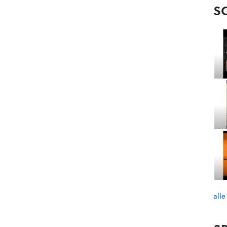
S
alle