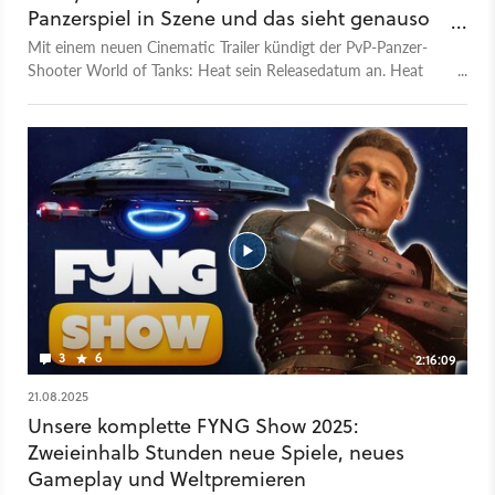
Panzerspiel in Szene und das sieht genauso
aus, wie's klingt
Mit einem neuen Cinematic Trailer kündigt der PvP-Panzer-
Shooter World of Tanks: Heat sein Releasedatum an. Heat
erscheint am 26. Mai 2026 für den PC, PS5 und Xbox Series
X/S. Falls der Trailer auf euch actionfilmreif wirkt, dann ist das
kein Wunder: Die Entwickler haben für das Video nämlich Ilya
Naishuller angeheuert, den Regisseur hinter Actionfilmen wie
Nobody mit Bob Odenkirk oder Hardcore Henry.
3
6
2:16:09
21.08.2025
Unsere komplette FYNG Show 2025:
Zweieinhalb Stunden neue Spiele, neues
Gameplay und Weltpremieren