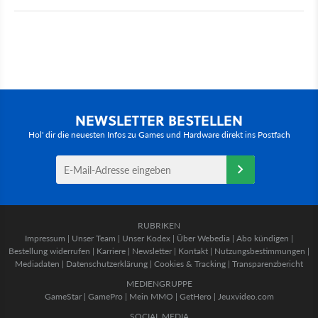
NEWSLETTER BESTELLEN
Hol' dir die neuesten Infos zu Games und Hardware direkt ins Postfach
RUBRIKEN
Impressum
|
Unser Team
|
Unser Kodex
|
Über Webedia
|
Abo kündigen
|
Bestellung widerrufen
|
Karriere
|
Newsletter
|
Kontakt
|
Nutzungsbestimmungen
|
Mediadaten
|
Datenschutzerklärung
|
Cookies & Tracking
|
Transparenzbericht
MEDIENGRUPPE
GameStar
|
GamePro
|
Mein MMO
|
GetHero
|
Jeuxvideo.com
SOCIAL MEDIA