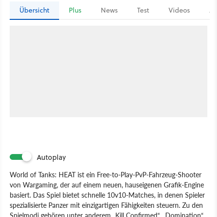
Übersicht
Plus
News
Test
Videos
Ar
Autoplay
World of Tanks: HEAT ist ein Free-to-Play-PvP-Fahrzeug-Shooter
von Wargaming, der auf einem neuen, hauseigenen Grafik-Engine
basiert. Das Spiel bietet schnelle 10v10-Matches, in denen Spieler
spezialisierte Panzer mit einzigartigen Fähigkeiten steuern. Zu den
Spielmodi gehören unter anderem „Kill Confirmed“, „Domination“