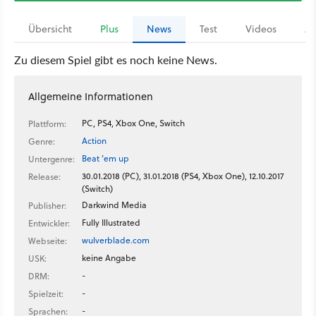
Übersicht
Plus
News
Test
Videos
Ar
Zu diesem Spiel gibt es noch keine News.
Allgemeine Informationen
PC, PS4, Xbox One, Switch
Plattform:
Action
Genre:
Beat ’em up
Untergenre:
30.01.2018 (PC), 31.01.2018 (PS4, Xbox One), 12.10.2017
Release:
(Switch)
Darkwind Media
Publisher:
Fully Illustrated
Entwickler:
wulverblade.com
Webseite:
keine Angabe
USK:
-
DRM:
-
Spielzeit:
-
Sprachen: