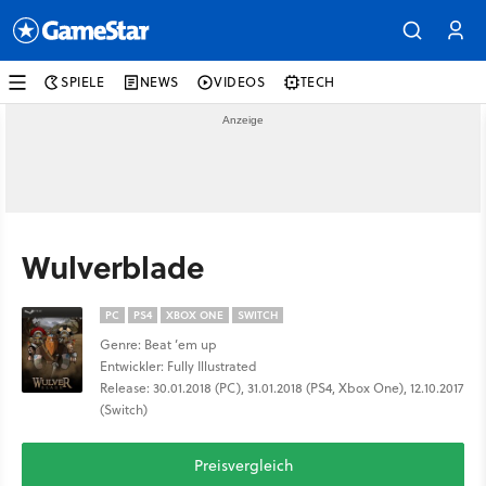
SPIELE
NEWS
VIDEOS
TECH
Wulverblade
PC
PS4
XBOX ONE
SWITCH
Genre: Beat ’em up
Entwickler: Fully Illustrated
Release: 30.01.2018 (PC), 31.01.2018 (PS4, Xbox One), 12.10.2017
(Switch)
Preisvergleich