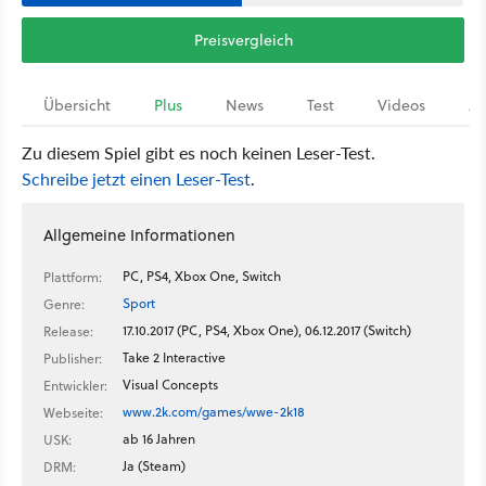
Preisvergleich
Übersicht
Plus
News
Test
Videos
Ar
Zu diesem Spiel gibt es noch keinen Leser-Test.
Schreibe jetzt einen Leser-Test
.
Allgemeine Informationen
PC, PS4, Xbox One, Switch
Plattform:
Sport
Genre:
17.10.2017 (PC, PS4, Xbox One), 06.12.2017 (Switch)
Release:
Take 2 Interactive
Publisher:
Visual Concepts
Entwickler:
www.2k.com/games/wwe-2k18
Webseite:
ab 16 Jahren
USK:
Ja (Steam)
DRM: