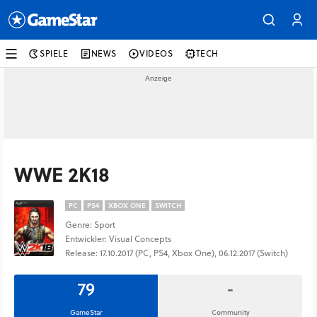
SPIELE
NEWS
VIDEOS
TECH
WWE 2K18
PC
PS4
XBOX ONE
SWITCH
Genre: Sport
Entwickler: Visual Concepts
Release: 17.10.2017 (PC, PS4, Xbox One), 06.12.2017 (Switch)
79
-
GameStar
Community