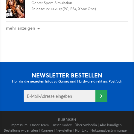
Genre: Sport-Simulation
Release: 22.10.2019 (PC, PS4, Xbox One)
mehr anzeigen
NEWSLETTER BESTELLEN
Hol' dir die neuesten Infos zu Games und Hardware direkt ins Postfach
RUBRIKEN
Impressum
|
Unser Team
|
Unser Kodex
|
Über Webedia
|
Abo kündigen
|
Bestellung widerrufen
|
Karriere
|
Newsletter
|
Kontakt
|
Nutzungsbestimmungen
|