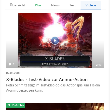
Übersicht
Plus
News
Test
Videos
Ar
2
2:43
02.03.2009
X-Blades - Test-Video zur Anime-Action
Petra Schmitz zeigt im Testvideo ob das Actionspiel um Heldin
Ayumi überzeugen kann.
PLUS-Archiv