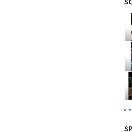
S
alle
SP