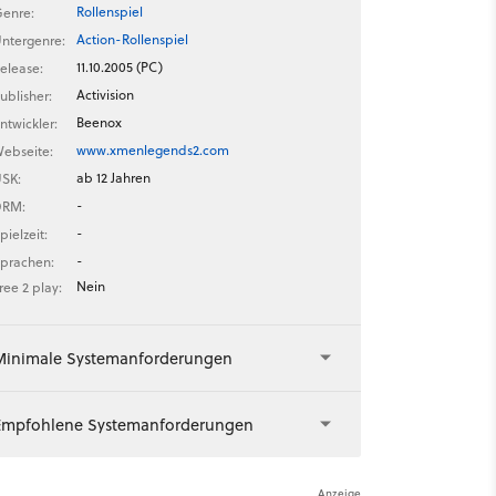
Rollenspiel
enre:
Action-Rollenspiel
ntergenre:
11.10.2005 (PC)
elease:
Activision
ublisher:
Beenox
ntwickler:
www.xmenlegends2.com
ebseite:
ab 12 Jahren
SK:
-
DRM:
-
pielzeit:
-
prachen:
Nein
ree 2 play:
Minimale Systemanforderungen
Empfohlene Systemanforderungen